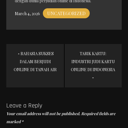
dengan dunia perjudian online di Indonesia.
UNCATEGORIZED
March 4, 2026
Post
RAHASIA SUKSES
TARIK KARTU:
DALAM BERJUDI
INDUSTRI JUDI KARTU
navigation
ONLINE DI TANAH AIR
ONLINE DI INDONESIA
Leave a Reply
Your email address will not be published.
Required fields are
marked
*