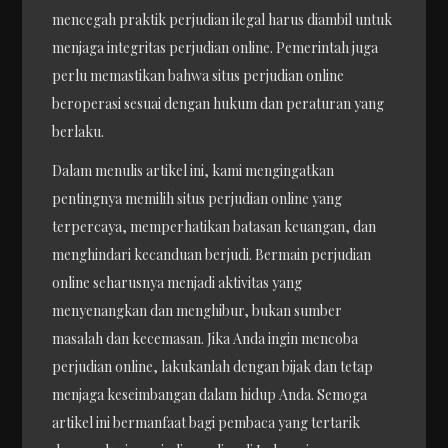
mencegah praktik perjudian ilegal harus diambil untuk
menjaga integritas perjudian online. Pemerintah juga
perlu memastikan bahwa situs perjudian online
beroperasi sesuai dengan hukum dan peraturan yang
berlaku.
Dalam menulis artikel ini, kami mengingatkan
pentingnya memilih situs perjudian online yang
terpercaya, memperhatikan batasan keuangan, dan
menghindari kecanduan berjudi. Bermain perjudian
online seharusnya menjadi aktivitas yang
menyenangkan dan menghibur, bukan sumber
masalah dan kecemasan. Jika Anda ingin mencoba
perjudian online, lakukanlah dengan bijak dan tetap
menjaga keseimbangan dalam hidup Anda. Semoga
artikel ini bermanfaat bagi pembaca yang tertarik