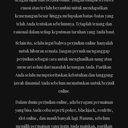
emosi atau terlalu berambisi untuk mendapatkan
kemenangan besar hingga melupakan batas-batas yang
telah Anda tentukan sebelumnya. Tetaplah tenang dan
rasional dalam setiap keputusan taruhan yang Anda buat.
Selain itu, selalu ingat bahwa perjudian online hanyalah
untuk hiburan semata. Jangan pernah menganggap
perjudian sebagai cara untuk menghasilkan uang atau
mencari solusi dari masalah keuangan Anda. Pastikan
Anda selalu memprioritaskan kebutuhan dan tanggung
jawab finansial Anda sebelum memutuskan untuk berjudi
online.
Dalam dunia perjudian online, ada beragam permainan
yang bisa Anda coba seperti poker, blackjack, roulette,
slot online, dan masih banyak lagi. Namun, sebelum
memilih permainan yang ingin Anda mainkan, pastikan