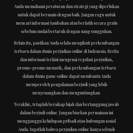
Anda memahami peraturan dan strategi yang diperlukan
untuk dapat bermain dengan baik. Jangan ragu untuk
mencari informasi tambahan atau berlatih secara gratis
sebelum mulai bertaruh dengan uang sungguhan.
Selain itu, pastikan Anda selalu mengikuti perkembangan
terbaru dalam dunia perjudian online di Indonesia. Berita
dan informasi terkini mengenai regulasi perjudian,
promo-promo menarik, dan perkembangan terbaru
dalam dunia game online dapat membantu Anda
memperoleh pengalaman berjudi yang lebih
menyenangkan dan menguntungkan.
Terakhir, tetaplah bersikap bijak dan bertanggung jawab
dalam berjudi online. Jangan biarkan permainan ini
mengganggu kehidupan pribadi atau hubungan sosial
Anda. Ingatlah bahwa perjudian online hanya sebuah