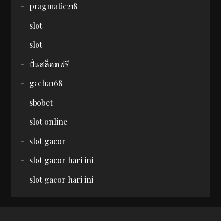
pragmatic218
slot
slot
ปั่นสล็อตฟรี
gacha168
sbobet
slot online
slot gacor
slot gacor hari ini
slot gacor hari ini